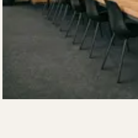
De sfeerbeelden op deze pagina zijn met AI gegenereerd. Ze
geven een accurate weergave van hoe De Etage eruit komt te
zien. De echte ruimte wordt nog mooier dan de foto's. Kom
het vooral zelf ervaren.