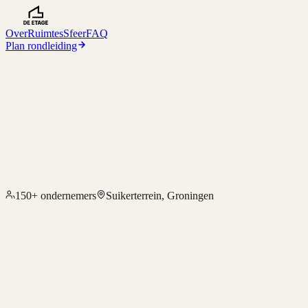
Over
Ruimtes
Sfeer
FAQ
Plan rondleiding
150+
ondernemers
Suikerterrein, Groningen